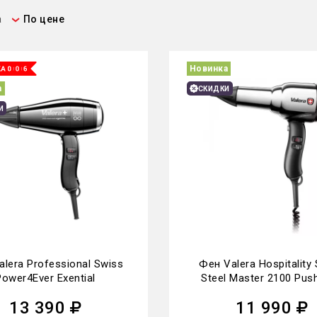
а
По цене
Новинка
а
СКИДКИ
И
lera Professional Swiss
Фен Valera Hospitality
Power4Ever Exential
Steel Master 2100 Pus
588.02/IP CR)
13 390
11 990