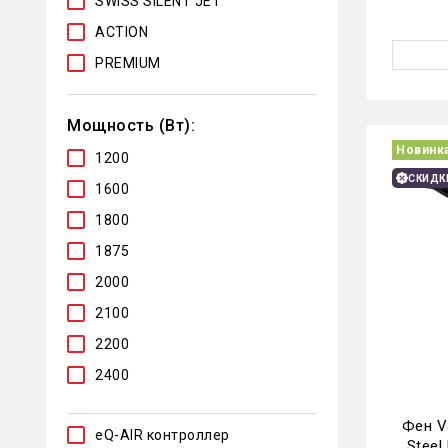
SWISS SILENT JET
ACTION
PREMIUM
EXCEL
Мощность (Вт):
EXECUTIVE
Новинк
1200
СКИДК
1600
1800
1875
2000
2100
2200
2400
Фен Va
eQ-AIR контроллер
Steel