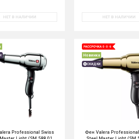
НЕТ В НАЛИЧИИ
НЕТ В НАЛИЧИИ
а
Новинка
И
СКИДКИ
lera Professional Swiss
Фен Valera Professiona
 Master Light (SM 588.01
Steel Master Light (SM 