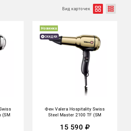
Вид карточек
Новинка
СКИДКИ
 Swiss
Фен Valera Hospitality Swiss
h (SM
Steel Master 2100 TF (SM
588.02/I TF GD)
15 590