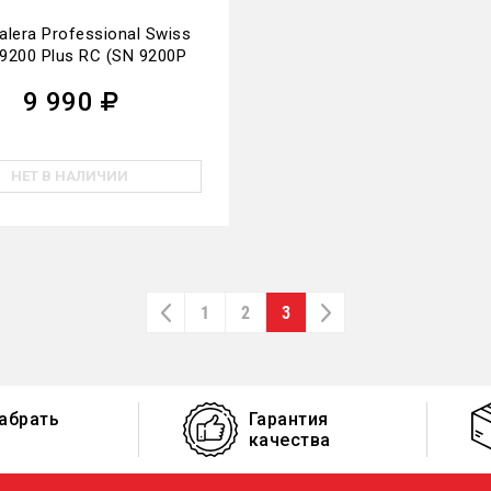
lera Professional Swiss
9200 Plus RC (SN 9200P
RC)
9 990
НЕТ В НАЛИЧИИ
1
2
3
абрать
Гарантия
качества