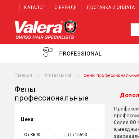
КАТАЛОГ
О БРЕНДЕ
ДОСТАВКА И ОПЛАТА
PROFESSIONAL
Главная
Professional
Фены профессиональны
Фены
Допол
профессиональные
Професси
профессио
Цена:
более 80 
выездных
завоевали