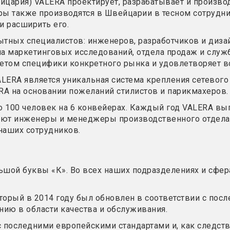
йцария) VALERA проектирует, разрабатывает и произво
 также производятся в Швейцарии в тесном сотруднич
и расширить его.
ытных специалистов: инженеров, разработчиков и диза
а маркетинговых исследований, отдела продаж и служб
четом специфики конкретного рынка и удовлетворяет в
ERA является уникальная система крепления сетевого 
A на основании пожеланий стилистов и парикмахеров.
 100 человек на 6 конвейерах. Каждый год VALERA вып
ют инженеры и менеджеры производственного отдела. 
наших сотрудников.
ьшой буквы «К». Во всех наших подразделениях и сфер
торый в 2014 году был обновлен в соответствии с посл
ю в области качества и обслуживания.
с последними европейскими стандартами и, как следст