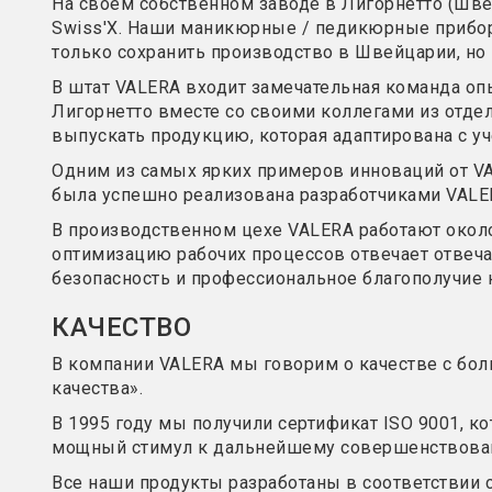
На своем собственном заводе в Лигорнетто (Шве
Swiss'X. Наши маникюрные / педикюрные приборы
только сохранить производство в Швейцарии, но 
В штат VALERA входит замечательная команда оп
Лигорнетто вместе со своими коллегами из отдел
выпускать продукцию, которая адаптирована с у
Одним из самых ярких примеров инноваций от VAL
была успешно реализована разработчиками VALER
В производственном цехе VALERA работают около
оптимизацию рабочих процессов отвечает отвеча
безопасность и профессиональное благополучие 
КАЧЕСТВО
В компании VALERA мы говорим о качестве с бол
качества».
В 1995 году мы получили сертификат ISO 9001, ко
мощный стимул к дальнейшему совершенствовани
Все наши продукты разработаны в соответствии 