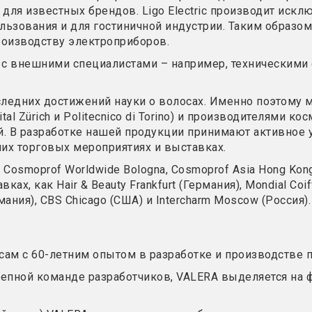
 для известных брендов. Ligo Electric производит иск
льзования и для гостиничной индустрии. Таким образо
роизводству электроприборов.
 с внешними специалистами – например, техническими 
ледних достижений науки о волосах. Именно поэтому м
tal Zürich и Politecnico di Torino) и производителями к
. В разработке нашей продукции принимают активное 
ших торговых мероприятиях и выставках.
Cosmoprof Worldwide Bologna, Cosmoprof Asia Hong Kong
, как Hair & Beauty Frankfurt (Германия), Mondial Coiffe
мания), CBS Chicago (США) и Intercharm Moscow (Россия).
ам с 60-летним опытом в разработке и производстве п
епной команде разработчиков, VALERA выделяется на ф