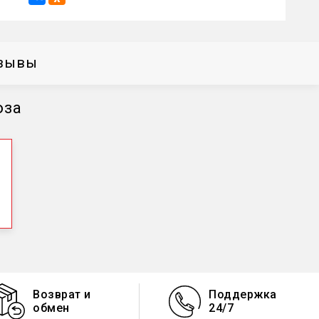
зывы
оза
Возврат и
Поддержка
обмен
24/7