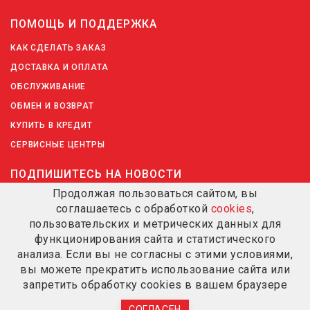
ПОМОЩЬ И ПОДДЕРЖКА
КАК СДЕЛАТЬ ЗАКАЗ
ДОСТАВКА И ОПЛАТА
ОБСЛУЖИВАНИЕ
ОБМЕН И ВОЗВРАТ
КУПИТЬ В КРЕДИТ
СЕРВИСНЫЕ ЦЕНТРЫ
ПОДПИШИТЕСЬ НА НОВОСТИ
Продолжая пользоваться сайтом, вы
соглашаетесь с обработкой
cookies
,
ПОДПИШИТЕСЬ НА НОВОСТИ
пользовательских и метрических данных для
функционирования сайта и статистического
анализа. Если вы не согласны с этими условиями,
вы можете прекратить использование сайта или
запретить обработку cookies в вашем браузере
© 2020-2026 VALERA SWISS HAIR SPECIALISTS. ВСЕ ПРАВА
ЗАЩИЩЕНЫ
СОГЛАСЕН