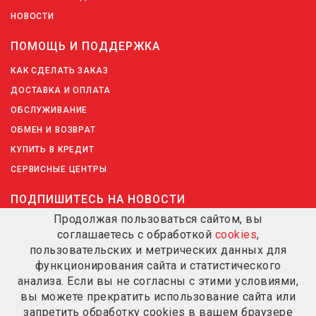
НОВОСТИ
ПОМОЩЬ И ПОДДЕРЖКА
КАК СДЕЛАТЬ ЗАКАЗ
ДОСТАВКА И ОПЛАТА
ОБСЛУЖИВАНИЕ
ОБМЕН И ВОЗВРАТ
КУПИТЬ В КРЕДИТ
СЕРВИСНЫЕ ЦЕНТРЫ
ПОДПИШИТЕСЬ НА НОВОСТИ
Продолжая пользоваться сайтом, вы
соглашаетесь с обработкой
cookies
,
ПОДПИШИТЕСЬ НА НОВОСТИ
пользовательских и метрических данных для
функционирования сайта и статистического
анализа. Если вы не согласны с этими условиями,
вы можете прекратить использование сайта или
запретить обработку cookies в вашем браузере
© 2020-2026 VALERA SWISS HAIR SPECIALISTS. ВСЕ ПРАВА